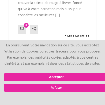
trouver la teinte de rouge à lèvres foncé
qui va à votre carnation mais aussi pour
connaître les meilleures [...]
0
LIRE LA SUITE
En poursuivant votre navigation sur ce site, vous acceptez
l’utilisation de Cookies ou autres traceurs pour vous proposer.
Par exemple, des publicités ciblées adaptés à vos centres
© 2025 Meltinggirls
Mentions Légales
● WebDesign
landuyt.design
d’intérêts et par exemple, réaliser des statistiques de visites.
Accepter
Refuser