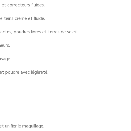
 et correcteurs fluides.
e teins crème et fluide.
tes, poudres libres et terres de soleil.
neurs.
isage.
 et poudre avec légèreté.
.
t unifier le maquillage.