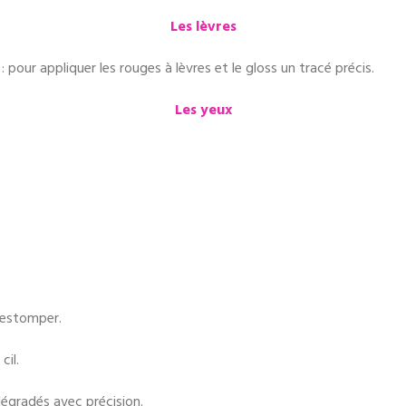
Les lèvres
n
: pour appliquer les rouges à lèvres et le gloss un tracé précis.
Les yeux
s estomper.
cil.
dégradés avec précision.